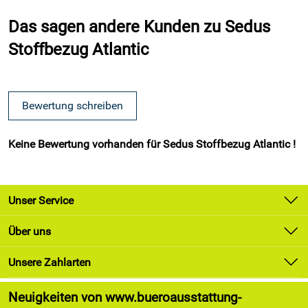
Das sagen andere Kunden zu
Sedus
Stoffbezug Atlantic
Bewertung schreiben
Keine Bewertung vorhanden für Sedus Stoffbezug Atlantic !
Unser Service
Kontakt
Über uns
Newsletter
Unsere Bestseller
Unsere Zahlarten
Lieferung & Zahlung
Marken
Kundenlogin
Neuigkeiten von www.bueroausstattung-
Angebote