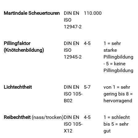
Martindale Scheuertouren
DIN EN
110.000
ISO
12947-2
Pillingfaktor
DIN EN
4-5
1 = sehr
(Knötchenbildung)
ISO
starke
12945-2
Pillingbildung
- 5 = keine
Pillingbildung
Lichtechtheit
DIN EN
5-7
von 1 = sehr
ISO 105-
gering bis 8 =
B02
hervorragend
Reibechtheit
(nass/trocken)
DIN EN
4-5
1 = schlecht
ISO 105-
bis 5 = sehr
X12
gut