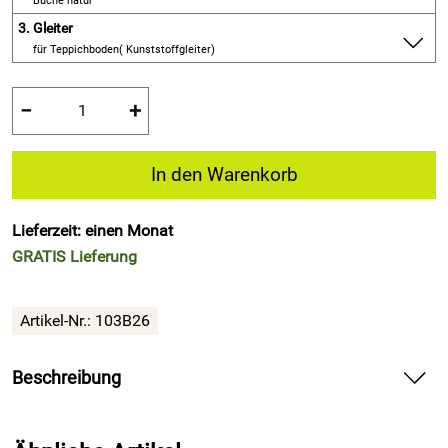
Buche natur
3.
Gleiter
für Teppichboden( Kunststoffgleiter)
−
+
In den Warenkorb
Lieferzeit: einen Monat
GRATIS
Lieferung
Artikel-Nr.:
103B26
Beschreibung
Vorteile Sedus se:spot Besucherstuhl – prägnanter Nutzen