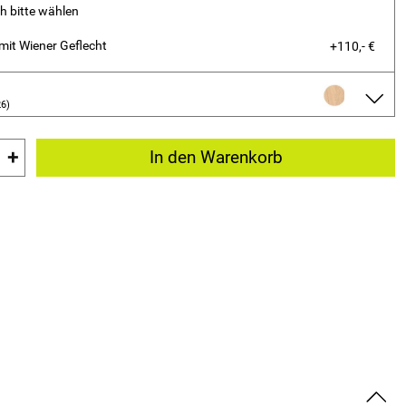
h bitte wählen
mit Wiener Geflecht
+110,- €
26)
+
In den Warenkorb