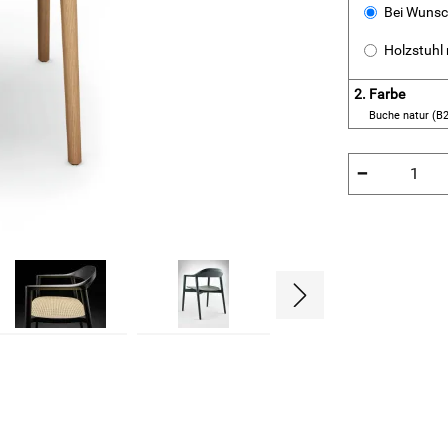
Bei Wunsc
Holzstuhl 
2.
Farbe
Buche natur (B
−