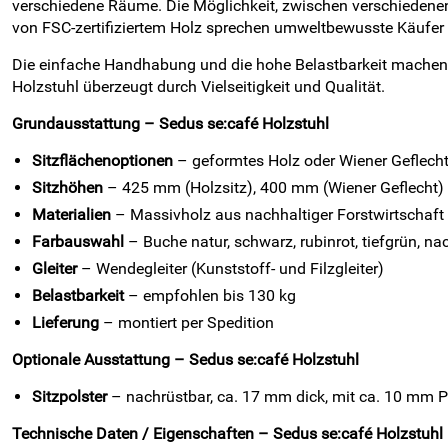
verschiedene Räume. Die Möglichkeit, zwischen verschiedenen
von FSC-zertifiziertem Holz sprechen umweltbewusste Käufer 
Die einfache Handhabung und die hohe Belastbarkeit machen d
Holzstuhl überzeugt durch Vielseitigkeit und Qualität.
Grundausstattung – Sedus se:café Holzstuhl
Sitzflächenoptionen
– geformtes Holz oder Wiener Geflech
Sitzhöhen
– 425 mm (Holzsitz), 400 mm (Wiener Geflecht)
Materialien
– Massivholz aus nachhaltiger Forstwirtschaft
Farbauswahl
– Buche natur, schwarz, rubinrot, tiefgrün, na
Gleiter
– Wendegleiter (Kunststoff- und Filzgleiter)
Belastbarkeit
– empfohlen bis 130 kg
Lieferung
– montiert per Spedition
Optionale Ausstattung – Sedus se:café Holzstuhl
Sitzpolster
– nachrüstbar, ca. 17 mm dick, mit ca. 10 mm P
Technische Daten / Eigenschaften – Sedus se:café Holzstuhl