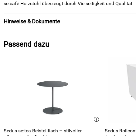
se:café Holzstuhl überzeugt durch Vielseitigkeit und Qualität.
Hinweise & Dokumente
Dokumente zum Download:
Passend dazu
Klicken Sie hier für weitere Informationen. (339kB)
PRODUKT DATENBLATT (191kB)
GREENGUARD (255kB)
Sedus se:tea Beistelltisch – stilvoller
Sedus Rollcon