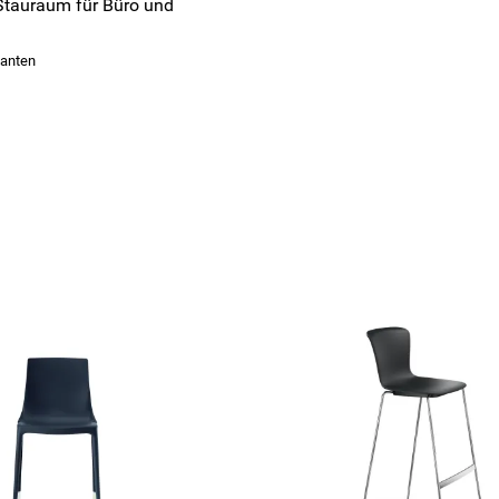
Stauraum für Büro und
ianten