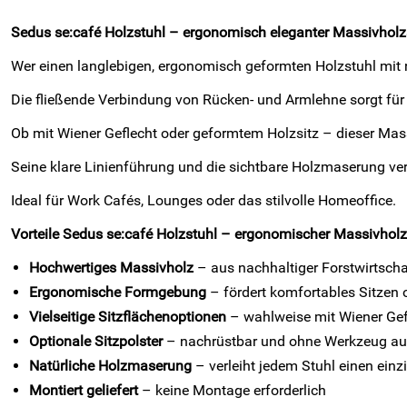
Sedus se:café Holzstuhl – ergonomisch eleganter Massivholzs
Wer einen langlebigen, ergonomisch geformten Holzstuhl mit n
Die fließende Verbindung von Rücken- und Armlehne sorgt fü
Ob mit Wiener Geflecht oder geformtem Holzsitz – dieser Mas
Seine klare Linienführung und die sichtbare Holzmaserung ver
Ideal für Work Cafés, Lounges oder das stilvolle Homeoffice.
Vorteile Sedus se:café Holzstuhl – ergonomischer Massivholzst
Hochwertiges Massivholz
– aus nachhaltiger Forstwirtschaf
Ergonomische Formgebung
– fördert komfortables Sitzen 
Vielseitige Sitzflächenoptionen
– wahlweise mit Wiener Gef
Optionale Sitzpolster
– nachrüstbar und ohne Werkzeug au
Natürliche Holzmaserung
– verleiht jedem Stuhl einen einz
Montiert geliefert
– keine Montage erforderlich