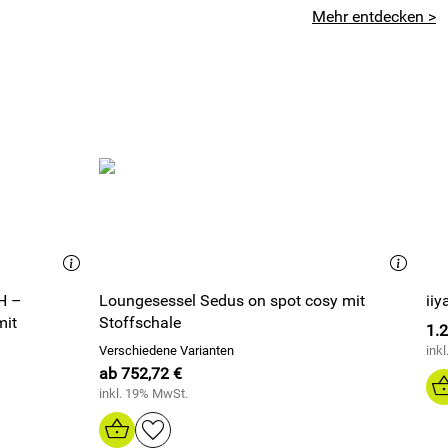
Mehr entdecken >
H –
Loungesessel Sedus on spot cosy mit
ii
mit
Stoffschale
1.2
Verschiedene Varianten
ink
ab 752,72 €
inkl. 19% MwSt.