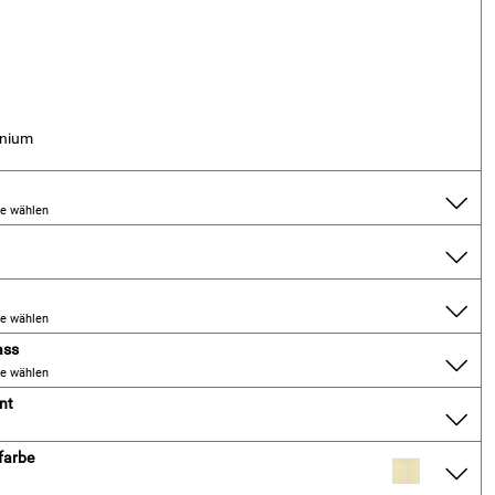
inium
te wählen
te wählen
ass
te wählen
nt
farbe