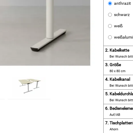
anthrazit
schwarz
weiß
weißalum
2.
Kabelkette
Bei Wunsch bit
3.
Größe
80 x 80 cm
4.
Kabelkanal
Bei Wunsch bit
5.
Kabeldurchl
Bei Wunsch bit
6.
Bedieneleme
Auf/AB
7.
Tischplatten
Ahorn