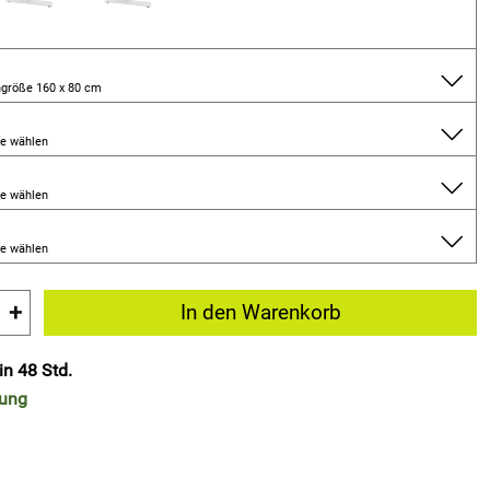
ngröße 160 x 80 cm
te wählen
te wählen
te wählen
+
In den Warenkorb
in 48 Std.
rung