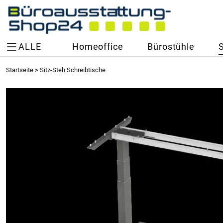
ALLE
Homeoffice
Bürostühle
Startseite
>
Sitz-Steh Schreibtische