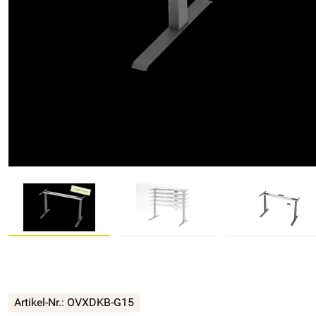
Artikel-Nr.:
OVXDKB-G15