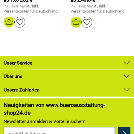
ab 1.872,02 €
ab 2.499,- €
inkl. 19% MwSt., inkl.
inkl. 19% MwSt., inkl.
Versandkosten
für Deutschland
Versandkosten
für Deutschland
Unser Service
Kontakt
Über uns
Newsletter
Unsere Bestseller
Unsere Zahlarten
Lieferung & Zahlung
Marken
Kundenlogin
Neuigkeiten von www.bueroausstattung-
Angebote
shop24.de
Kundenbewertungen (174)
Newsletter anmelden & Vorteile sichern
4,9/5
*****