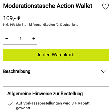
Moderationstasche Action Wallet
109,- €
inkl. 19% MwSt., inkl.
Versandkosten
für Deutschland
−
+
In den Warenkorb
Beschreibung
Moderationstasche Action Wallet
Inhalt + Ausstattung:
Allgemeine Hinweise zur Bestellung
4 x Board- und Flipchartmarker PRO+ (rot, blau, grün +
Auf Vorkassebestellungen wird 3% Rabatt
schwarz)
gewährt.
1 x Action Cleaner zur Feuchtreinigung von Whiteboards