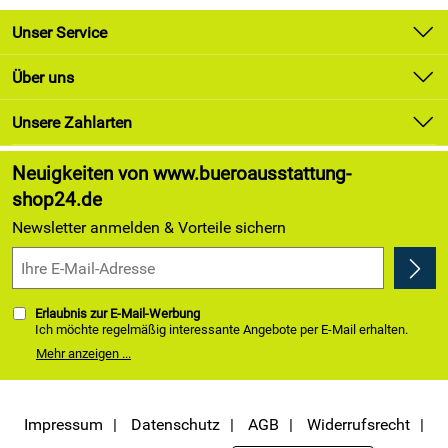
Unser Service
Kontakt
Über uns
Newsletter
Unsere Bestseller
Unsere Zahlarten
Lieferung & Zahlung
Marken
Kundenlogin
Neuigkeiten von www.bueroausstattung-
Angebote
shop24.de
Kundenbewertungen (174)
Newsletter anmelden & Vorteile sichern
4,9/5
*****
Erlaubnis zur E-Mail-Werbung
Ich möchte regelmäßig interessante Angebote per E-Mail erhalten.
Meine E-Mail-Adresse wird nicht an andere Unternehmen
Mehr anzeigen ...
weitergegeben. Zu statistischen Zwecken wird in anonymer Form
ausgewertet, welche Links im Newsletter geklickt werden. Dabei ist
nicht erkennbar, welche konkrete Person geklickt hat. Diese
Einwilligung zur Nutzung meiner E-Mail- Adresse für Werbezwecke
kann ich jederzeit mit Wirkung für die Zukunft widerrufen, indem ich
Impressum
Datenschutz
AGB
Widerrufsrecht
den Link "Abmelden" am Ende des Newsletters anklicke oder die Option