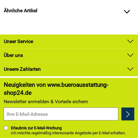
Ähnliche Artikel
Unser Service
Kontakt
Über uns
Newsletter
Unsere Bestseller
Unsere Zahlarten
Lieferung & Zahlung
Marken
Kundenlogin
Neuigkeiten von www.bueroausstattung-
Angebote
shop24.de
Kundenbewertungen (174)
Newsletter anmelden & Vorteile sichern
4,9/5
*****
Erlaubnis zur E-Mail-Werbung
Ich möchte regelmäßig interessante Angebote per E-Mail erhalten.
Meine E-Mail-Adresse wird nicht an andere Unternehmen