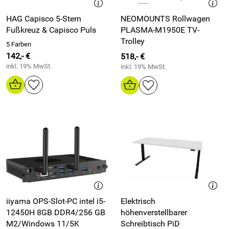
HAG Capisco 5-Stern
NEOMOUNTS Rollwagen
Fußkreuz & Capisco Puls
PLASMA-M1950E TV-
Trolley
5 Farben
142,- €
518,- €
inkl. 19% MwSt.
inkl. 19% MwSt.
iiyama OPS-Slot-PC intel i5-
Elektrisch
12450H 8GB DDR4/256 GB
höhenverstellbarer
M2/Windows 11/5K
Schreibtisch PiD