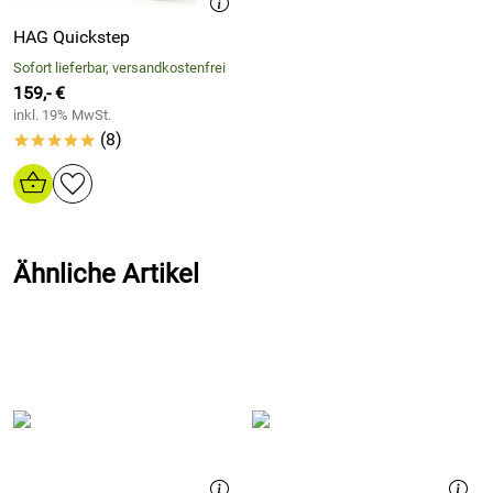
Breite Auswahl hochwertiger Stoffe & Leder
– perfekte
HAG Quickstep
Abstimmung auf Raum und Anspruch
Sofort lieferbar, versandkostenfrei
159,- €
Der HAG 9021 Tribute steht für stilvolles Sitzen mit
inkl. 19% MwSt.
gesundem Anspruch. Seine Balance®-Technologie macht
(8)
*****
aus dem Sitzen eine aktive Bewegungseinheit. Der Stuhl
bewegt sich mit dem Körper mit – ob beim Vorbeugen zum
Schreibtisch oder beim Zurücklehnen in der Besprechung.
Die körpergerechte Rückenform stützt genau dort, wo es
nötig ist.
Ähnliche Artikel
Optional lassen sich abklappbare Armlehnen integrieren –
ideal für Besprechungen oder seitliche Zugänglichkeit. Ob
mit Leder, Wollstoff oder pflegeleichtem Bezug: Der HAG
9021 ist nicht nur ein Stuhl, sondern ein Statement – für
alle, die Wert auf Präsenz und Gesundheit legen.
Gesundheitsaspekte durch ergonomische
Bewegungsfreiheit – HAG 9021 Tribute Bürostuhl