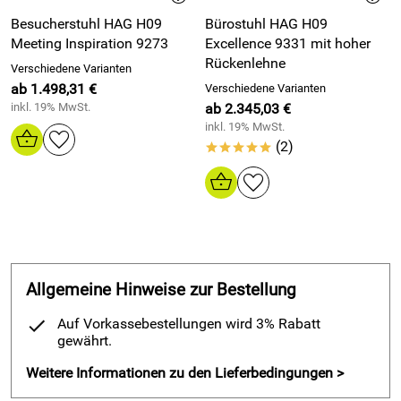
Automatische Balancebewegung beugt starrer Haltung
Besucherstuhl HAG H09
Bürostuhl HAG H09
vor
Meeting Inspiration 9273
Excellence 9331 mit hoher
Rückenlehne
Körpergerechte Rückenlehne reduziert Spannung in
Verschiedene Varianten
Schulter und Nacken
ab 1.498,31 €
Verschiedene Varianten
Sitztiefe einstellbar – unterstützt bessere Durchblutung
inkl. 19% MwSt.
ab 2.345,03 €
in den Beinen
inkl. 19% MwSt.
(2)
*****
Höhenverstellbare Rückenlehne passt sich der
Körpergröße an
Optional abklappbare Armlehnen erlauben offeneres
Sitzen
Exklusive Polsterung entlastet Druckzonen
Fördert aktives Sitzen ohne bewusste Korrektur
Unterstützt aufrechte Haltung – besonders bei langen
Allgemeine Hinweise zur Bestellung
Arbeitsphasen
Auf Vorkassebestellungen wird 3% Rabatt
gewährt.
Warum Kunden den begehrten HAG 9021 Tribute Bürostuhl
Weitere Informationen zu den Lieferbedingungen >
kaufen: