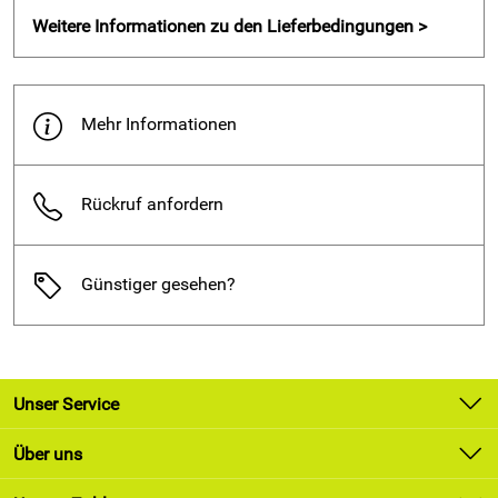
Sitztiefenfederung verhindert Wirbelsäulenstauchungen
Weitere Informationen zu den Lieferbedingungen >
ummantelte Armlehnen entlasten Schulter- und
Armmuskulatur
Grundausstattung
Mehr Informationen
Zentrale Sitztiefenfederung - nicht höhenverstellbar
Aluminiumfuß in schwarz
Rückruf anfordern
Kunststoffteile in schwarz
Aluminiumarmlehnen mit Kunststoffauflagen
Kunststoffgleiter
Günstiger gesehen?
Optionale Ausstattung
Gasfeder mit mechanischer Tiefenfederung -
höhenverstellbar
Unser Service
Rückstellautomatik - nicht höhenverstellbar und nur ohne
Rollen erhältlich (aus Sicherheitsgründen)
Kontakt
Über uns
Aluminiumfuß in weißaluminium, weiß oder poliert
Newsletter
Kunststoffteile in weiß
Unsere Bestseller