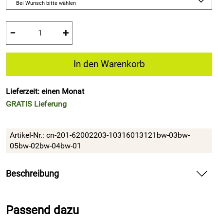
Bei Wunsch bitte wählen
−
+
In den Warenkorb
Lieferzeit: einen Monat
GRATIS
Lieferung
Artikel-Nr.:
cn-201-62002203-10316013121bw-03bw-
05bw-02bw-04bw-01
Beschreibung
Sedus crossline, der Konferenzdrehstuhl für dynamisches
und gesundes Sitzen.
Passend dazu