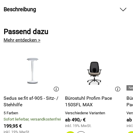
Beschreibung
Sedus Sitz-Steh-Tisch se:lab e-desk
Passend dazu
Formschön und ergonomisch, genau das richtige für Ihr
Homeoffice!
Mehr entdecken >
Nutzen Sie unser vielfältiges Optionenmenü und designen
Sie sich Ihren individuellen ergonomischen Tisch ganz
einfach selbst!
Technische Daten
elektromotorisch höhenverstellbar 650-1280 mm
mit Sensorabschaltung
Sedus se:fit sf-905 - Sitz- /
Bürostuhl Profim Pace
Bü
Plattenart Melamin
Stehhilfe
150SFL MAX
Pa
Plattenstärke 19 mm
5 Farben
Verschiedene Varianten
Ver
Sofort lieferbar, versandkostenfrei
ab 490,- €
ab 
199,95 €
inkl. 19% MwSt.
ink
inkl. 19% MwSt.