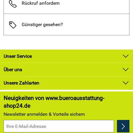
Rückruf anfordern
Günstiger gesehen?
Unser Service
Kontakt
Über uns
Newsletter
Unsere Bestseller
Unsere Zahlarten
Lieferung & Zahlung
Marken
Kundenlogin
Neuigkeiten von www.bueroausstattung-
Angebote
shop24.de
Kundenbewertungen (174)
Newsletter anmelden & Vorteile sichern
4,9/5
*****