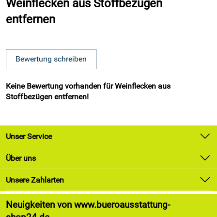
Weinflecken aus Stoffbezügen
entfernen
Bewertung schreiben
Keine Bewertung vorhanden für Weinflecken aus
Stoffbezügen entfernen!
Unser Service
Kontakt
Über uns
Newsletter
Unsere Bestseller
Unsere Zahlarten
Lieferung & Zahlung
Marken
Kundenlogin
Neuigkeiten von www.bueroausstattung-
Angebote