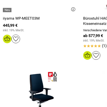
iiyama WP-MEET03M
Bürostuhl HAG
Kisseneinsatz 
445,99 €
inkl. 19% MwSt.
Verschiedene Var
ab 577,99 €
inkl. 19% MwSt.
(1)
*****